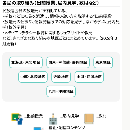
各局の取り組み（出前授業、局内見学、教材など）
民放連会員の放送局が実施している、
・学校などに社員を派遣し、情報の扱い方を説明する“出前授業”
・放送局の仕事や、情報発信までの対応を見学しながら学ぶ、局内見
学（校外学習）
・メディアリテラシー教育に関するウェブサイトや教材
――など、さまざまな取り組みを地区ごとにまとめています。（2026年３
月更新）
北海道・東北地区
関東・甲信越・静岡地区
東京地区
中部・北陸地区
近畿地区
中国・四国地区
九州・沖縄地区
…出前授業
…局内見学
…教材
…番組・配信コンテンツ