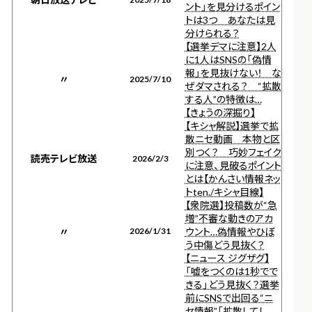
ント」を見分けるポイン
トは3つ あなたは見
分けられる？
【選挙デマに注意】2人
に1人はSNSの「偽情
報」を見抜けない！ な
〃
2025/7/10
ぜダマされる？ “拡散
する人”の特徴は…
【きょうの深掘り】
【キシャ解説】選挙で拡
散ニセ動画 本物と区
別つく？ 巧妙フェイク
読売テレビ放送
2026/2/3
に注意、見破るポイント
とは【かんさい情報ネッ
トten./キシャ目線】
【衆院選】投稿数が“急
増”不審な動きのアカ
〃
2026/1/31
ウント…偽情報やひぼ
う中傷どう見抜く？
【ニュース ジグザグ】
「嘘をつくのは1秒でで
きる」どう見抜く？選挙
前にSNSで出回る“ニ
セ情報”「拡散してし