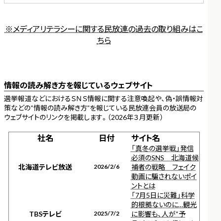
※メディアリテラシーに関する民放連の過去の取り組みはこ
ちら
情報の読み解き方を報じているウェブサイト
選挙報道などにおけるＳＮＳ情報に関する注意喚起や、偽・誤情報対
策などの“情報の読み解き方”を報じている民放連会員の放送局の
ウェブサイトのリンクを掲載します。（2026年３月更新）
社名
日付
サイト名
「真冬の選挙戦」発信
必須のSNS 北海道候
北海道テレビ放送
2026/2/6
補者の戦略 フェイク
動画に騙されないポイ
ントとは
「7月5日に災難」科学
的根拠ないのに…観光
TBSテレビ
2025/7/2
に影響も、人が“予