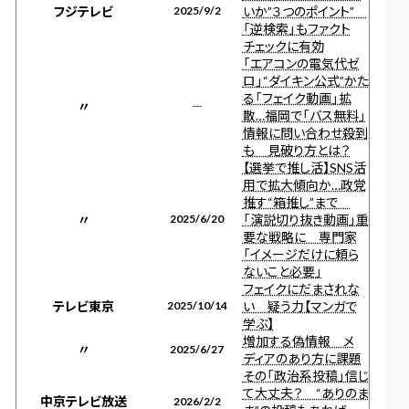
フジテレビ
2025/9/2
いか”３つのポイント”
「逆検索」もファクト
チェックに有効
「エアコンの電気代ゼ
ロ」“ダイキン公式”かた
る「フェイク動画」拡
〃
―
散…福岡で「バス無料」
情報に問い合わせ殺到
も 見破り方とは？
【選挙で推し活】SNS活
用で拡大傾向か…政党
推す“箱推し”まで
〃
2025/6/20
「演説切り抜き動画」重
要な戦略に 専門家
「イメージだけに頼ら
ないこと必要」
フェイクにだまされな
テレビ東京
2025/10/14
い 疑う力【マンガで
学ぶ】
増加する偽情報 メ
〃
2025/6/27
ディアのあり方に課題
その「政治系投稿」信じ
て大丈夫？ “ありのま
中京テレビ放送
2026/2/2