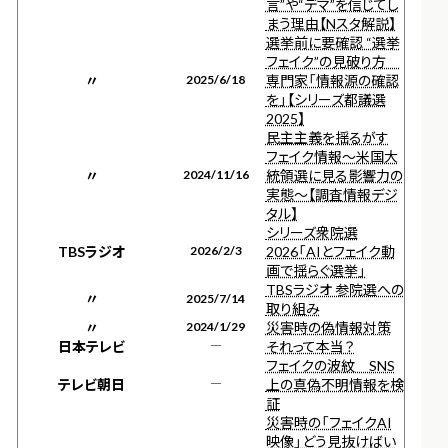
言”や“デマ”を信じてし
まう理由【Nスタ解説】
選挙前に要確認 “選挙
フェイク”の見破り方
〃
2025/6/18
専門家「情報源の確認
を」【シリーズ都議選
2025】
民主主義を揺るがす
フェイク情報～米国大
〃
2024/11/16
統領選に見る影響力の
実態～【調査情報デジ
タル】
シリーズ衆院選
TBSラジオ
2026/2/3
2026「AIとフェイク動
画で揺らぐ選挙」
TBSラジオ 参院選への
〃
2025/7/14
取り組み
〃
2024/1/29
災害時の偽情報対策
日本テレビ
―
それって本当？
フェイクの波紋 SNS
テレビ朝日
―
上の真偽不明情報を検
証
災害時の「フェイクAI
映像」どう見抜けばい