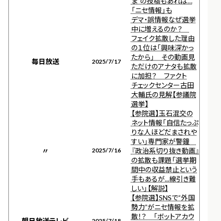
ま”の投稿もあれば…
「ニセ情報」も
デマ・誤情報なぜ選挙
中に増えるのか？
フェイク拡散した理由
の１位は「興味深かっ
たから」 その動画見
毎日放送
2025/7/17
ただけのアナタも拡散
に加担？ ファクト
チェックセンター古田
大輔氏の見解【参議院
選挙】
【参院選】玉石混交の
ネット情報「自信たっぷ
りな人ほどだまされや
すい」専門家が警鐘
〃
2025/7/16
『政治系切り抜き動画』
の拡散も課題「選挙期
間中の収益禁止という
手もあるが...線引き難
しい」【解説】
【参院選】SNSで“外国
勢力”がニセ情報を拡
散！？ 「ボットアカウ
朝日放送テレビ
2025/7/18