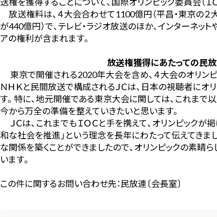
送権を獲得することについて、国際オリンピック委員会（ＩＯ
放送権料は、４大会合わせて1100億円（平昌・東京の２大会
が440億円）で、テレビ・ラジオ放送のほか、インターネッ
アの権利が含まれます。
放送権獲得にあたっての民放
東京で開催される2020年大会を含め、４大会のオリンピ
ＮＨＫと民間放送で構成されるＪＣは、日本の視聴者にオ
す。特に、地元開催である東京大会に関しては、これまで
今から万全の準備を整えていきたいと思います。
ＪＣは、これまでもＩＯＣと手を携えて、オリンピックが掲
和な社会を推進」という理念を長年にわたって伝えてきまし
な関係を築くことができましたので、オリンピックの素晴ら
います。
この件に関するお問い合わせ先：民放連〔会長室〕