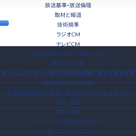
放送基準・放送倫理
取材と報道
技術規準
ラジオCM
テレビCM
番組制作委託取引に関する指針
環境行動目標
政治および行政との
適切な関係の構築に
関する基本姿勢
反社会的勢力の排除
憲法改正国民投票運動の放送対応に関する基本姿勢
事業･活動
事業･活動
ガバナンス強化の取り組み
人権・コンプライアンス