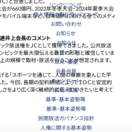
Ｃ）と合意しました。
リンクについて
が660億円、2022年冬季大会・2024年夏季大会
個人情報の取り扱いについて
トやモバイル端末など、日本国内における全てのメディ
お問い合わせ
お知らせ
連井上会長のコメント
お知らせ
ック放送権をＪＣとして獲得できました。公共放送
トピックス
リンピックを最大限伝える最良の形態と確信していま
以上の規模で取材・放送を行うことが想定されます。
意見･要望
会長会見
げる「スポーツを通じて、人間の尊厳を重んじた平
キャンペーン
た。今回、長期の契約締結によってＩＯＣと安定的
しさをより広く深く継続的に伝えていきたいと考えて
表彰･事績
基準･基本姿勢等
基準･基本姿勢等
民間放送ガバナンス指針
人権に関する基本姿勢