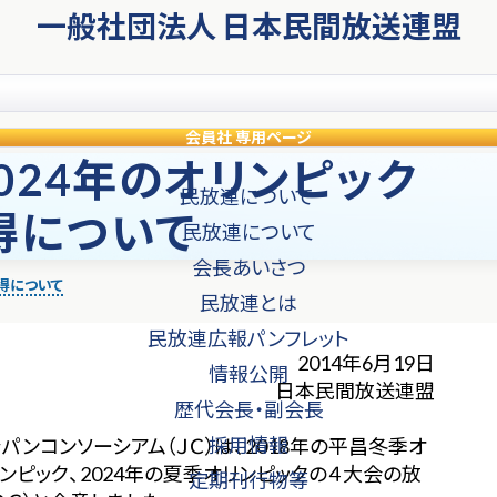
一般社団法人 日本民間放送連盟
会員社
専用ページ
2024年のオリンピック
民放連について
得について
民放連について
会長あいさつ
獲得について
民放連とは
民放連広報パンフレット
2014年6月19日
情報公開
日本民間放送連盟
歴代会長・副会長
採用情報
コンソーシアム（ＪＣ）は、2018年の平昌冬季オ
リンピック、2024年の夏季オリンピックの４大会の放
定期刊行物等